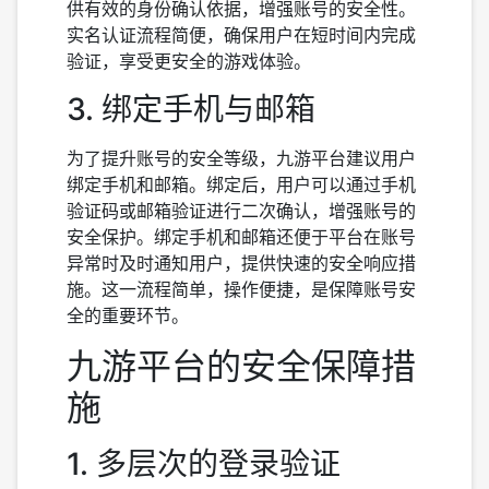
供有效的身份确认依据，增强账号的安全性。
实名认证流程简便，确保用户在短时间内完成
验证，享受更安全的游戏体验。
3. 绑定手机与邮箱
为了提升账号的安全等级，九游平台建议用户
绑定手机和邮箱。绑定后，用户可以通过手机
验证码或邮箱验证进行二次确认，增强账号的
安全保护。绑定手机和邮箱还便于平台在账号
异常时及时通知用户，提供快速的安全响应措
施。这一流程简单，操作便捷，是保障账号安
全的重要环节。
九游平台的安全保障措
施
1. 多层次的登录验证