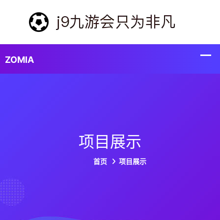
项目展示
首页
项目展示