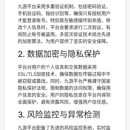
九游平台采用多重验证机制，包括密码验证、
手机验证码、指纹识别等，确保只有授权用户
才能登录账号。特别是在敏感操作如充值、修
改个人信息时，平台会要求进行二次验证，有
效防止账号被盗用。多层次验证技术结合先进
的加密算法，为用户提供了坚实的安全保障。
2. 数据加密与隐私保护
平台对用户的个人信息和交易数据采用
SSL/TLS加密技术，确保数据在传输过程中不
被窃取或篡改。同时，九游平台严格遵守国家
隐私保护法规，限制数据的访问权限，确保用
户信息的安全。用户的隐私信息在平台内得到
全面保护，避免泄露风险，增强用户信任感。
3. 风险监控与异常检测
九游平台配备了先进的风险监控系统，实时监