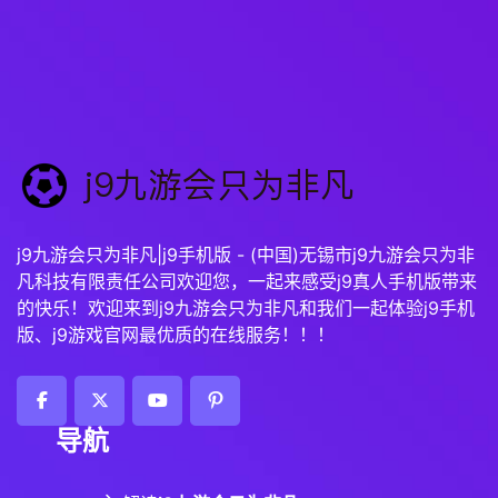
j9九游会只为非凡|j9手机版 - (中国)无锡市j9九游会只为非
凡科技有限责任公司欢迎您，一起来感受j9真人手机版带来
的快乐！欢迎来到j9九游会只为非凡和我们一起体验j9手机
版、j9游戏官网最优质的在线服务！！！
导航