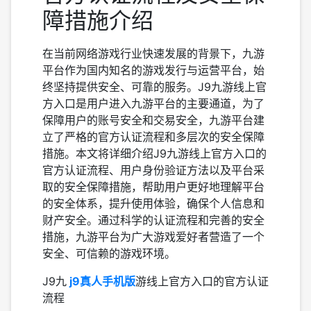
障措施介绍
在当前网络游戏行业快速发展的背景下，九游
平台作为国内知名的游戏发行与运营平台，始
终坚持提供安全、可靠的服务。J9九游线上官
方入口是用户进入九游平台的主要通道，为了
保障用户的账号安全和交易安全，九游平台建
立了严格的官方认证流程和多层次的安全保障
措施。本文将详细介绍J9九游线上官方入口的
官方认证流程、用户身份验证方法以及平台采
取的安全保障措施，帮助用户更好地理解平台
的安全体系，提升使用体验，确保个人信息和
财产安全。通过科学的认证流程和完善的安全
措施，九游平台为广大游戏爱好者营造了一个
安全、可信赖的游戏环境。
J9九
j9真人手机版
游线上官方入口的官方认证
流程