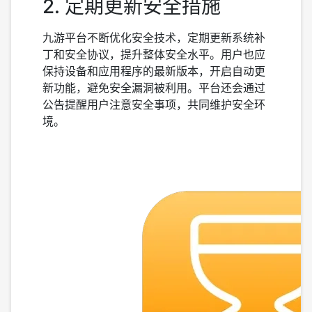
2. 定期更新安全措施
九游平台不断优化安全技术，定期更新系统补
丁和安全协议，提升整体安全水平。用户也应
保持设备和应用程序的最新版本，开启自动更
新功能，避免安全漏洞被利用。平台还会通过
公告提醒用户注意安全事项，共同维护安全环
境。