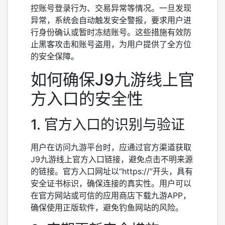
控账号登录行为、交易异常等情况。一旦发现
异常，系统会自动触发安全警报，要求用户进
行身份确认或暂时冻结账号。这些措施有效防
止黑客攻击和账号盗用，为用户提供了全方位
的安全保障。
如何确保J9九游线上官
方入口的安全性
1. 官方入口的识别与验证
用户在访问九游平台时，应通过官方渠道获取
J9九游线上官方入口链接，避免点击不明来源
的链接。官方入口网址以“https://”开头，具有
安全证书标识，确保连接的真实性。用户可以
在官方网站或可信的应用商店下载九游APP，
确保使用正版软件，避免钓鱼网站的风险。