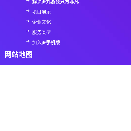
解读
j9九游会只为非凡
项目展示
企业文化
服务类型
加入
j9手机版
网站地图
SiteMap
联系方式
地址
北京市海淀区海淀镇西大街35号1幢3层3W01
邮箱
k8telescopic@icloud.com