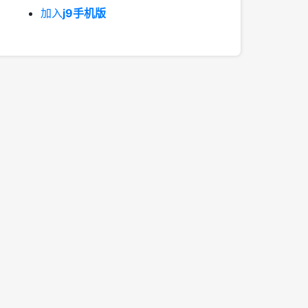
加入
j9手机版