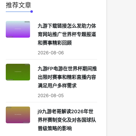
推荐文章
九游下载链接怎么发助力体
育网站推广世界杯专题报道
和赛事精彩回顾
2026-08-06
九游FP电游在世界杯期间推
出限时赛事和精彩直播内容
满足用户多样需求
2026-08-05
j9九游老哥解读2026年世
界杯赛制变化及对各国球队
晋级策略的影响