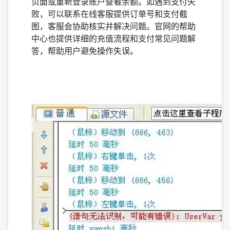
页面或重新登录账户查看余额。如遇到支付失
败，可以联系在线客服提供订单号和支付截
图，客服会协助核实并解决问题。官网的帮助
中心也提供详细的充值流程和支付常见问题解
答，帮助用户避免操作失误。