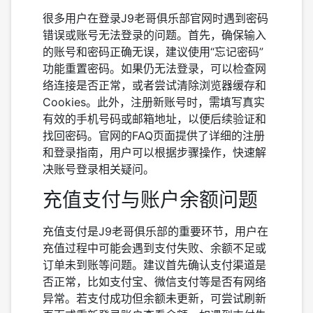
很多用户在登录J9老哥俱乐部官网时遇到密码
错误或账号无法登录的问题。首先，确保输入
的账号和密码正确无误，建议使用“忘记密码”
功能重置密码。如果仍无法登录，可以检查网
络连接是否正常，或者尝试清除浏览器缓存和
Cookies。此外，注册新账号时，需填写真实
有效的手机号码或邮箱地址，以便后续验证和
找回密码。官网的FAQ页面提供了详细的注册
和登录指南，用户可以根据步骤操作，快速解
决账号登录相关疑问。
充值支付与账户余额问题
充值支付是J9老哥俱乐部的重要环节，用户在
充值过程中可能会遇到支付失败、余额不足或
订单未到账等问题。建议首先确认支付渠道是
否正常，比如支付宝、微信支付等是否有网络
异常。若支付成功但余额未更新，可尝试刷新