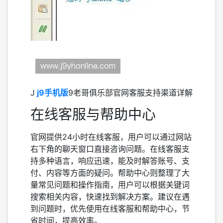
J
j9手机版
9老哥俱乐部官网客服支持渠道详解
在线客服与帮助中心
官网提供24小时在线客服，用户可以通过网站
右下角的聊天窗口直接咨询问题。在线客服支
持多种语言，响应迅速，能及时解答账号、支
付、内容等方面的疑问。帮助中心则整理了大
量常见问题和操作指南，用户可以根据关键词
搜索相关内容，快速找到解决方案。建议在遇
到问题时，优先使用在线客服和帮助中心，节
省时间，提高效率。