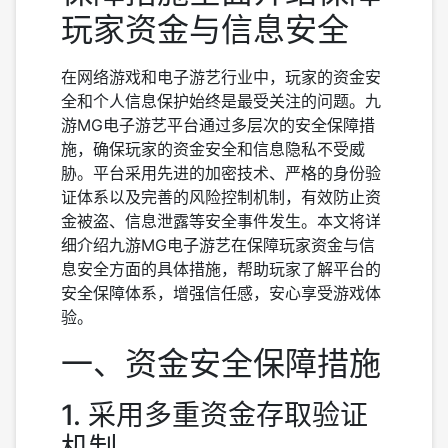
玩家资金与信息安全
在网络游戏和电子游艺行业中，玩家的资金安
全和个人信息保护始终是最受关注的问题。九
游MG电子游艺平台通过多层次的安全保障措
施，确保玩家的资金安全和信息隐私不受威
胁。平台采用先进的加密技术、严格的身份验
证体系以及完善的风险控制机制，有效防止资
金被盗、信息泄露等安全事件发生。本文将详
细介绍九游MG电子游艺在保障玩家资金与信
息安全方面的具体措施，帮助玩家了解平台的
安全保障体系，增强信任感，安心享受游戏体
验。
一、资金安全保障措施
1. 采用多重资金存取验证