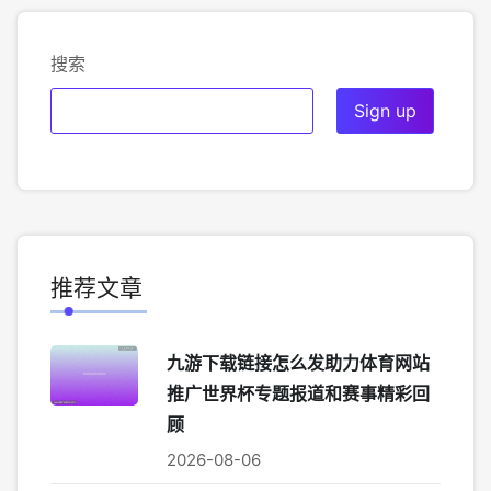
搜索
推荐文章
九游下载链接怎么发助力体育网站
推广世界杯专题报道和赛事精彩回
顾
2026-08-06