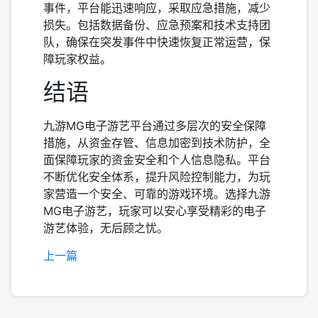
事件，平台能迅速响应，采取应急措施，减少
损失。包括数据备份、应急预案和技术支持团
队，确保在突发事件中快速恢复正常运营，保
障玩家权益。
结语
九游MG电子游艺平台通过多层次的安全保障
措施，从资金存管、信息加密到技术防护，全
面保障玩家的资金安全和个人信息隐私。平台
不断优化安全体系，提升风险控制能力，为玩
家营造一个安全、可靠的游戏环境。选择九游
MG电子游艺，玩家可以安心享受精彩的电子
游艺体验，无后顾之忧。
上一篇