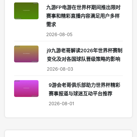
九游FP电游在世界杯期间推出限时
赛事和精彩直播内容满足用户多样
需求
2026-08-05
j9九游老哥解读2026年世界杯赛制
变化及对各国球队晋级策略的影响
2026-08-03
9游会老哥俱乐部助力世界杯精彩
赛事报道与球迷互动平台推荐
2026-08-01