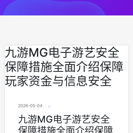
九游MG电子游艺安全
保障措施全面介绍保障
玩家资金与信息安全
2026-05-04
九游MG电子游艺安全
保障措施全面介绍保障