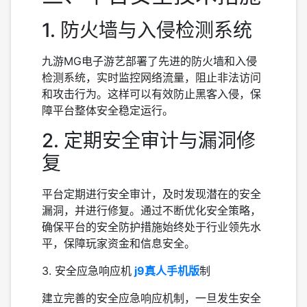
1. 防火墙与入侵检测系统
九游MG电子游艺部署了先进的防火墙和入侵
检测系统，实时监控网络流量，阻止非法访问
和攻击行为。这样可以有效防止黑客入侵，保
障平台整体安全稳定运行。
2. 定期安全审计与漏洞修
复
平台定期进行安全审计，及时发现潜在的安全
漏洞，并进行修复。通过不断优化安全策略，
确保平台的安全防护措施始终处于行业领先水
平，保障玩家资金和信息安全。
3. 安全应急响应机
j9真人手机版
制
建立完善的安全应急响应机制，一旦发生安全