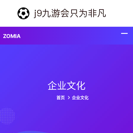
企业文化
首页
企业文化