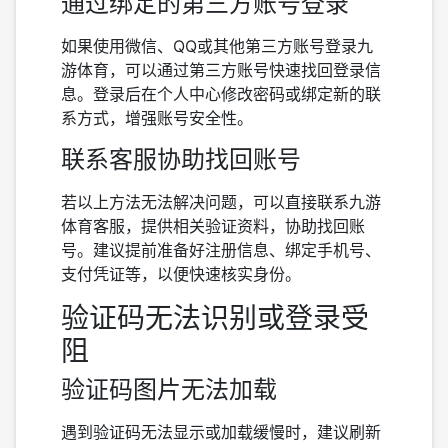
设备也有助于解决网络问题，提升登录成功
率。
账号被封禁或异常登录
如果账号因违规行为被封禁，登录时会提示相
关信息。此时应联系九游体育客服，提供相关
资料进行申诉。避免频繁尝试登录，以免账号
被进一步限制，确保账号安全和正常使用。
忘记密码或账号信息找回
方法
使用“忘记密码”功能
在登录界面点击“忘记密码”，输入注册时的手
机号或邮箱，按照提示验证身份后即可重置密
码。确保绑定的手机号或邮箱是自己常用的，
方便后续找回账号信息。