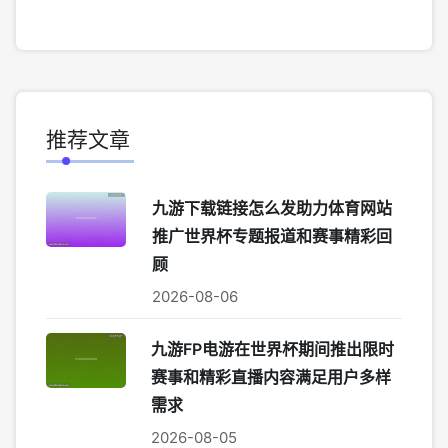
九游体育登录入口的常见问题多与账号信息、
网络环境和验证码相关。通过合理的排查和操
作，用户可以有效解决登录中的各种难题，确
保顺畅的体育娱乐体验。建议用户保持账号安
全，优化登录环境，及时联系官方客服获取帮
助。只有这样，才能在九游体育平台上享受稳
定、愉快的体育娱乐时光，体验更优质的服务
与内容。确保每次登录都顺利无阻，享受体育
带来的无限乐趣。
上一篇
搜索