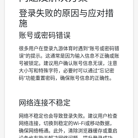
登录失败的原因与应对措
施
账号或密码错误
很多用户在登录九游体育时遇到“账号或密码错
误”的提示。这通常是因为输入信息不正确或账
号被锁定。建议用户确认账号信息无误，注意
大小写和特殊字符，必要时可以通过“忘记密
码”功能重置密码，确保账号信息的正确性。