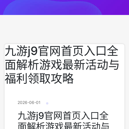
九游j9官网首页入口全
面解析游戏最新活动与
福利领取攻略
2026-06-01
九游j9官网首页入口全
面解析游戏最新活动与