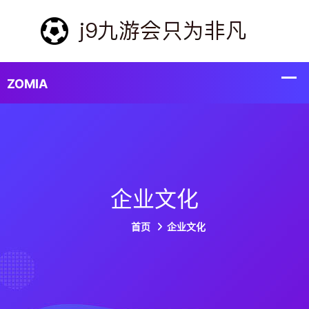
企业文化
首页
企业文化