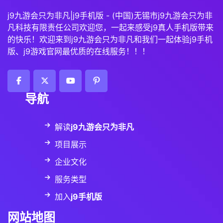
加入
j9手机版