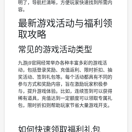
明了，导航栏清晰，方便玩家快速找到所需内
容。
最新游戏活动与福利领
取攻略
常见的游戏活动类型
九游j9官网经常举办各种丰富多彩的游戏活
动，包括登录奖励、充值返利、限时折扣、抽
奖活动、签到礼包等。每个活动都具有不同的
参与方式和奖励内容，旨在激励玩家积极参
与，提升游戏体验。比如，连续签到可以获得
稀有道具，充值达到一定额度可以领取专属礼
包，限时折扣则帮助玩家节省大量游戏开支。