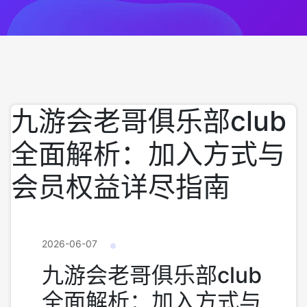
九游会老哥俱乐部club
全面解析：加入方式与
会员权益详尽指南
2026-06-07
九游会老哥俱乐部club
全面解析：加入方式与