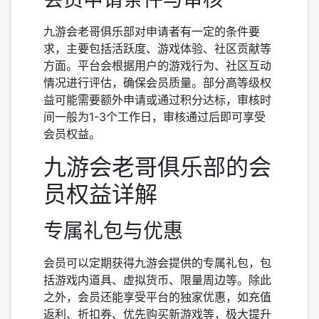
九游会老哥俱乐部对申请者有一定的条件要
求，主要包括活跃度、游戏体验、社区贡献等
方面。平台会根据用户的游戏行为、社区互动
情况进行评估，确保会员质量。部分高等级权
益可能需要额外申请或通过积分达标，审核时
间一般为1-3个工作日，审核通过后即可享受
会员权益。
九游会老哥俱乐部的会
员权益详解
专属礼包与优惠
会员可以定期获得九游会提供的专属礼包，包
括游戏内道具、虚拟货币、限量周边等。除此
之外，会员还能享受平台的独家优惠，如充值
返利、折扣券、优先购买新游戏等，极大提升