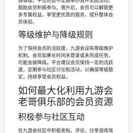
高等级。平台还会不定期举办晋升奖励活动，
鼓励会员积极参与。晋升后，会员可以解锁更
多专属权益，享受更优质的服务，提升整体会
员体验。
等级维护与降级规则
为了保持会员的活跃度，九游会设有等级维护
机制。会员如果长时间未登录或未完成任务，
可能会被降级。平台建议会员保持一定的活跃
度，定期参与社区讨论和活动，以确保等级稳
定，持续享受会员权益。
如何最大化利用九游会
老哥俱乐部的会员资源
积极参与社区互动
在九游会社区中积极发帖、评论、分享游戏攻