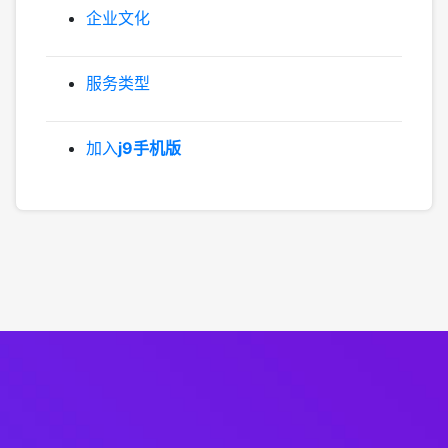
企业文化
服务类型
加入
j9手机版