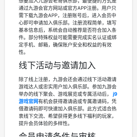
想要加入九游会老哥俱乐部，最便捷的方式是
通过九游会官方网站或官方APP注册。用户只
需下载九游会APP，注册账号后，进入会员中
心即可申请加入俱乐部。注册流程简单，填写
基本信息后，系统会自动推荐是否符合加入条
件。部分特殊权益可能需要完成实名认证或绑
定手机、邮箱，确保账户安全和权益的有效
性。
线下活动与邀请加入
除了线上注册，九游会还会通过线下活动邀请
游戏达人或忠实用户加入俱乐部。参加九游会
举办的线下聚会、游戏展览或专属活动后，
j9
游戏官网
有机会获得邀请函或专属邀请码，凭
借邀请码即可快速加入俱乐部。此方式适合热
衷线下交流、希望获得更多线下福利的玩家，
提升会员体验的多样性。
会员申请条件与审核