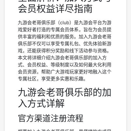
会员权益详尽指南
九游会老哥俱乐部（club）是九游会平台为游
戏爱好者打造的专属会员体系，旨在为会员提
供丰富的福利和优质的服务。加入九游会老哥
俱乐部不仅可以享受专属礼包、优先体验新游
戏，还能获得积分奖励和线下活动参与资格。
本文将详细介绍九游会老哥俱乐部的加入方
式、会员权益、等级制度以及如何最大化利用
会员资源，帮助广大游戏玩家更好地融入这个
专属社区，享受更多实惠和乐趣。
九游会老哥俱乐部的加
入方式详解
官方渠道注册流程