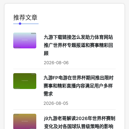
推荐文章
九游下载链接怎么发助力体育网站
推广世界杯专题报道和赛事精彩回
顾
2026-08-06
九游FP电游在世界杯期间推出限时
赛事和精彩直播内容满足用户多样
需求
2026-08-05
j9九游老哥解读2026年世界杯赛制
变化及对各国球队晋级策略的影响